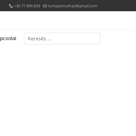
+36 77 890 839
tompaimuvhaz@gmail.com
Keresés...
pcsolat