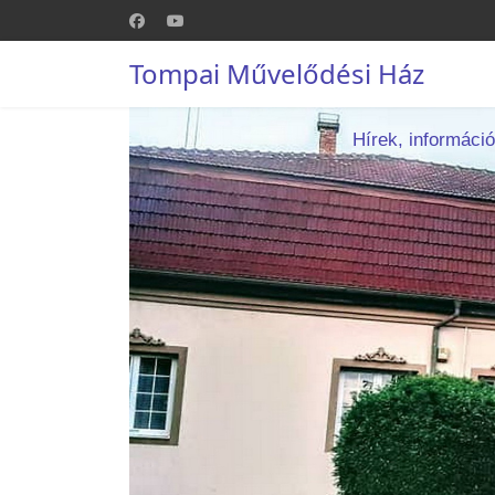
Tompai Művelődési Ház
Hírek, informáci