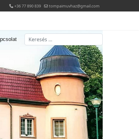
+36 77 890 839
tompaimuvhaz@gmail.com
Keresés...
pcsolat