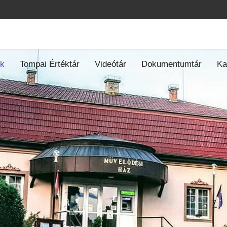
ók
Tompai Értéktár
Videótár
Dokumentumtár
Ka