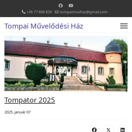
+36 77 890 839
tompaimuvhaz@gmail.com
Tompai Művelődési Ház
Tompator 2025
2025. január 07