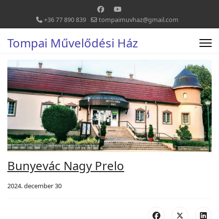
+36 77 890 839
tompaimuvhaz@gmail.com
Tompai Művelődési Ház
Bunyevác Nagy Prelo
2024. december 30