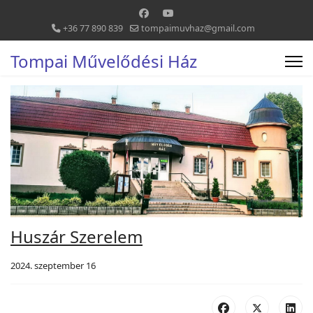
+36 77 890 839
tompaimuvhaz@gmail.com
Tompai Művelődési Ház
Huszár Szerelem
2024. szeptember 16